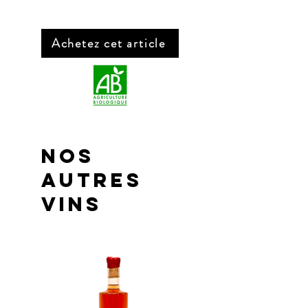
Région : Languedoc-Roussillon
Appellation : Malepère
Couleur : Rouge
Achetez cet article
Millésime : 2019
Cépages : Cabernet franc (30%) / Merlot
(70%)
Alcool : 13,5 %
Contenance : 75 cl
Allergènes : Aucun allergène identifié
NOS
AUTRES
VINS