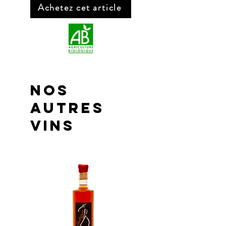
Couleur : Blanc
Achetez cet article
Millésime : 2022
Cépages : Chardonnay (100%)
Alcool : 12,5 %
Contenance : 75 cl
Allergènes : Aucun allergène identifié
NOS
AUTRES
VINS